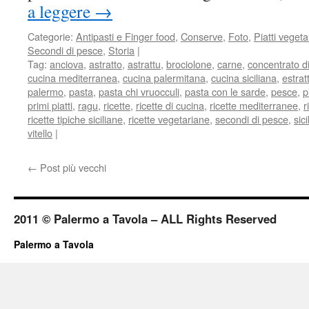
a leggere
→
Categorie:
Antipasti e Finger food
,
Conserve
,
Foto
,
Piatti vegeta
Secondi di pesce
,
Storia
|
Tag:
anciova
,
astratto
,
astrattu
,
brociolone
,
carne
,
concentrato 
cucina mediterranea
,
cucina palermitana
,
cucina siciliana
,
estra
palermo
,
pasta
,
pasta chi vruocculi
,
pasta con le sarde
,
pesce
,
p
primi piatti
,
ragu
,
ricette
,
ricette di cucina
,
ricette mediterranee
,
r
ricette tipiche siciliane
,
ricette vegetariane
,
secondi di pesce
,
sic
vitello
|
←
Post più vecchi
2011 © Palermo a Tavola – ALL Rights Reserved
Palermo a Tavola