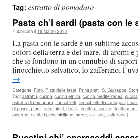
estratto di pomodoro
Tag:
Pasta ch’i sardi (pasta con le 
Pubblicata il
18 Marzo 2013
La pasta con le sarde è un sublime acco
colori della terra e del mare, di aromi 
che si fondono in un connubio di sapori u
finocchietto selvatico, lo zafferano, l’
→
Categorie:
Foto
,
Piatti delle feste
,
Primi piatti
,
S. Giuseppe
,
Stor
Tag:
astrattu
,
cucina
,
cucina etnica
,
cucina mediterranea
,
cucina
estratto di pomodoro
,
finocchietti
,
finocchietti di montagna
,
finoc
di pesce
,
pinoli
,
primi piatti
,
ricette
,
ricette di cucina
,
ricette medi
palermo
,
ricette tipiche siciliane
,
sarde
,
siciliana
,
zafferano
|
Bucatini chi’ sparaceddi assa