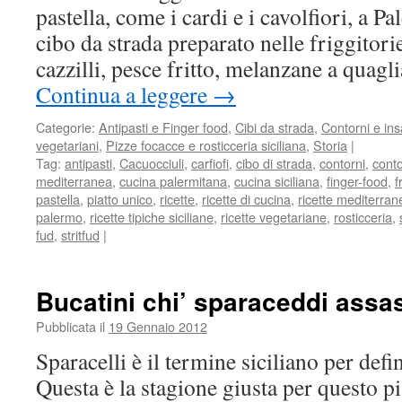
pastella, come i cardi e i cavolfiori, a 
cibo da strada preparato nelle friggitori
cazzilli, pesce fritto, melanzane a quagl
Continua a leggere
→
Categorie:
Antipasti e Finger food
,
Cibi da strada
,
Contorni e ins
vegetariani
,
Pizze focacce e rosticceria siciliana
,
Storia
|
Tag:
antipasti
,
Cacuocciuli
,
carfiofi
,
cibo di strada
,
contorni
,
cont
mediterranea
,
cucina palermitana
,
cucina siciliana
,
finger-food
,
fr
pastella
,
piatto unico
,
ricette
,
ricette di cucina
,
ricette mediterran
palermo
,
ricette tipiche siciliane
,
ricette vegetariane
,
rosticceria
,
fud
,
stritfud
|
Bucatini chi’ sparaceddi assa
Pubblicata il
19 Gennaio 2012
Sparacelli è il termine siciliano per defin
Questa è la stagione giusta per questo pi