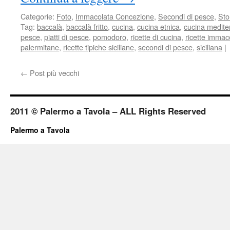
Categorie:
Foto
,
Immacolata Concezione
,
Secondi di pesce
,
Sto
Tag:
baccalà
,
baccalà fritto
,
cucina
,
cucina etnica
,
cucina medite
pesce
,
piatti di pesce
,
pomodoro
,
ricette di cucina
,
ricette immac
palermitane
,
ricette tipiche siciliane
,
secondi di pesce
,
siciliana
|
←
Post più vecchi
2011 © Palermo a Tavola – ALL Rights Reserved
Palermo a Tavola