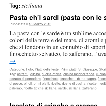
siciliana
Tag:
Pasta ch’i sardi (pasta con le 
Pubblicata il
18 Marzo 2013
La pasta con le sarde è un sublime acco
colori della terra e del mare, di aromi 
che si fondono in un connubio di sapori u
finocchietto selvatico, lo zafferano, l’
→
Categorie:
Foto
,
Piatti delle feste
,
Primi piatti
,
S. Giuseppe
,
Stor
Tag:
astrattu
,
cucina
,
cucina etnica
,
cucina mediterranea
,
cucina
estratto di pomodoro
,
finocchietti
,
finocchietti di montagna
,
finoc
di pesce
,
pinoli
,
primi piatti
,
ricette
,
ricette di cucina
,
ricette medi
palermo
,
ricette tipiche siciliane
,
sarde
,
siciliana
,
zafferano
|
Insalata di aringhe e arance