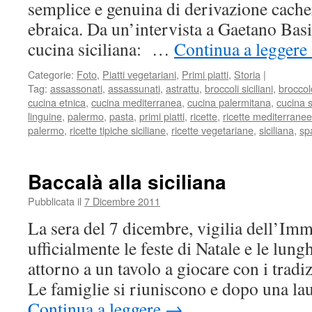
semplice e genuina di derivazione cacher
ebraica. Da un’intervista a Gaetano Basil
cucina siciliana: …
Continua a leggere
Categorie:
Foto
,
Piatti vegetariani
,
Primi piatti
,
Storia
|
Tag:
assassonati
,
assassunati
,
astrattu
,
broccoli siciliani
,
broccolo
cucina etnica
,
cucina mediterranea
,
cucina palermitana
,
cucina s
linguine
,
palermo
,
pasta
,
primi piatti
,
ricette
,
ricette mediterranee
palermo
,
ricette tipiche siciliane
,
ricette vegetariane
,
siciliana
,
sp
Baccalà alla siciliana
Pubblicata il
7 Dicembre 2011
La sera del 7 dicembre, vigilia dell’Imm
ufficialmente le feste di Natale e le lung
attorno a un tavolo a giocare con i tradiz
Le famiglie si riuniscono e dopo una la
Continua a leggere
→