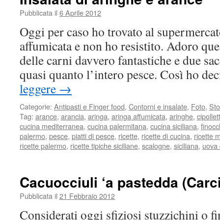
Pubblicata il
6 Aprile 2012
Oggi per caso ho trovato al supermerca
affumicata e non ho resistito. Adoro que
delle carni davvero fantastiche e due sa
quasi quanto l’intero pesce. Così ho de
leggere
→
Categorie:
Antipasti e Finger food
,
Contorni e insalate
,
Foto
,
Sto
Tag:
arance
,
arancia
,
aringa
,
aringa affumicata
,
aringhe
,
cipollet
cucina mediterranea
,
cucina palermitana
,
cucina siciliana
,
finocc
palermo
,
pesce
,
piatti di pesce
,
ricette
,
ricette di cucina
,
ricette 
ricette palermo
,
ricette tipiche siciliane
,
scalogne
,
siciliana
,
uova 
Cacuocciuli ‘a pastedda (Carcio
Pubblicata il
21 Febbraio 2012
Considerati oggi sfiziosi stuzzichini o fi