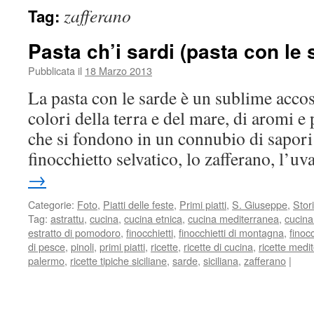
zafferano
Tag:
Pasta ch’i sardi (pasta con le 
Pubblicata il
18 Marzo 2013
La pasta con le sarde è un sublime acco
colori della terra e del mare, di aromi 
che si fondono in un connubio di sapori u
finocchietto selvatico, lo zafferano, l’
→
Categorie:
Foto
,
Piatti delle feste
,
Primi piatti
,
S. Giuseppe
,
Stor
Tag:
astrattu
,
cucina
,
cucina etnica
,
cucina mediterranea
,
cucina
estratto di pomodoro
,
finocchietti
,
finocchietti di montagna
,
finoc
di pesce
,
pinoli
,
primi piatti
,
ricette
,
ricette di cucina
,
ricette medi
palermo
,
ricette tipiche siciliane
,
sarde
,
siciliana
,
zafferano
|