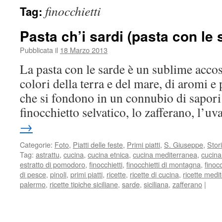
finocchietti
Tag:
Pasta ch’i sardi (pasta con le 
Pubblicata il
18 Marzo 2013
La pasta con le sarde è un sublime acco
colori della terra e del mare, di aromi 
che si fondono in un connubio di sapori u
finocchietto selvatico, lo zafferano, l’
→
Categorie:
Foto
,
Piatti delle feste
,
Primi piatti
,
S. Giuseppe
,
Stor
Tag:
astrattu
,
cucina
,
cucina etnica
,
cucina mediterranea
,
cucina
estratto di pomodoro
,
finocchietti
,
finocchietti di montagna
,
finoc
di pesce
,
pinoli
,
primi piatti
,
ricette
,
ricette di cucina
,
ricette medi
palermo
,
ricette tipiche siciliane
,
sarde
,
siciliana
,
zafferano
|