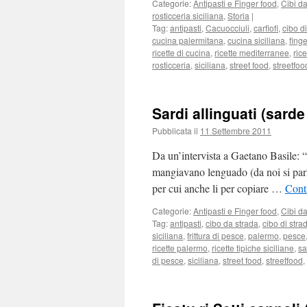
Categorie:
Antipasti e Finger food
,
Cibi da
rosticceria siciliana
,
Storia
|
Tag:
antipasti
,
Cacuocciuli
,
carfiofi
,
cibo d
cucina palermitana
,
cucina siciliana
,
fing
ricette di cucina
,
ricette mediterranee
,
ric
rosticceria
,
siciliana
,
street food
,
streetfoo
Sardi allinguati (sarde
Pubblicata il
11 Settembre 2011
Da un’intervista a Gaetano Basile: “
mangiavano lenguado (da noi si parl
per cui anche li per copiare …
Cont
Categorie:
Antipasti e Finger food
,
Cibi da
Tag:
antipasti
,
cibo da strada
,
cibo di stra
siciliana
,
frittura di pesce
,
palermo
,
pesce
ricette palermo
,
ricette tipiche siciliane
,
sa
di pesce
,
siciliana
,
street food
,
streetfood
,