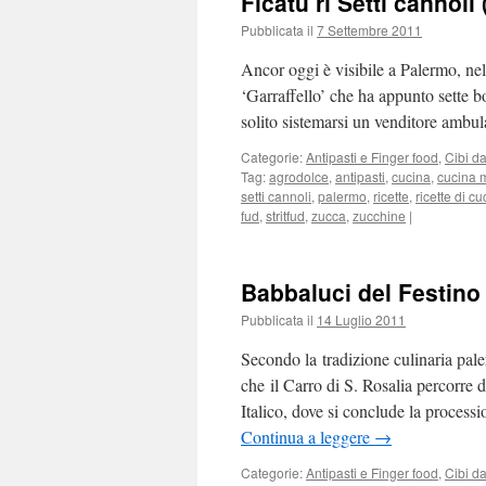
Ficatu ri Setti cannoli
Pubblicata il
7 Settembre 2011
Ancor oggi è visibile a Palermo, nel
‘Garraffello’ che ha appunto sette b
solito sistemarsi un venditore ambu
Categorie:
Antipasti e Finger food
,
Cibi da
Tag:
agrodolce
,
antipasti
,
cucina
,
cucina 
setti cannoli
,
palermo
,
ricette
,
ricette di cu
fud
,
stritfud
,
zucca
,
zucchine
|
Babbaluci del Festino 
Pubblicata il
14 Luglio 2011
Secondo la tradizione culinaria pal
che il Carro di S. Rosalia percorre 
Italico, dove si conclude la processi
Continua a leggere
→
Categorie:
Antipasti e Finger food
,
Cibi da