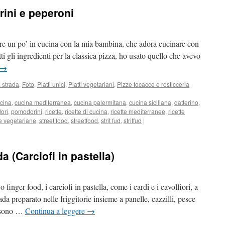
ini e peperoni
iare un po’ in cucina con la mia bambina, che adora cucinare con
i gli ingredienti per la classica pizza, ho usato quello che avevo
→
 strada
,
Foto
,
Piatti unici
,
Piatti vegetariani
,
Pizze focacce e rosticceria
cina
,
cucina mediterranea
,
cucina palermitana
,
cucina siciliana
,
datterino
,
ori
,
pomodorini
,
ricette
,
ricette di cucina
,
ricette mediterranee
,
ricette
te vegetariane
,
street food
,
streetfood
,
strit fud
,
stritfud
|
a (Carciofi in pastella)
 finger food, i carciofi in pastella, come i cardi e i cavolfiori, a
a preparato nelle friggitorie insieme a panelle, cazzilli, pesce
i sono …
Continua a leggere
→