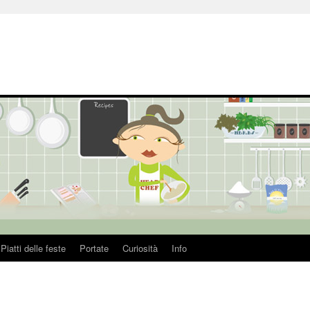
Piatti delle feste
Portate
Curiosità
Info