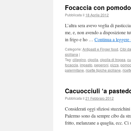
Focaccia con pomodor
Pubblicata il
18 Aprile 2012
L’altra sera avevo voglia di pasticc
me, e, non avendo a disposizione tutt
in frigo e ho …
Continua a leggere
Categorie:
Antipasti e Finger food
,
Cibi da
siciliana
|
Tag:
ciliegino
,
cipolla
,
cipolla di tropea
,
cu
focaccia
,
impasto
,
peperoni
,
pizza
,
pomod
palermitane
,
ricette tipiche siciliane
,
ricet
Cacuocciuli ‘a pastedd
Pubblicata il
21 Febbraio 2012
Considerati oggi sfiziosi stuzzichini o
Palermo sono da sempre cibo da strad
fritto, melanzane a quaglia, ecc. C