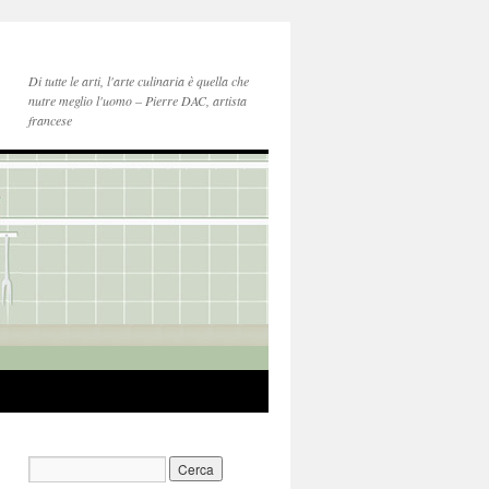
Di tutte le arti, l'arte culinaria è quella che
nutre meglio l'uomo – Pierre DAC, artista
francese