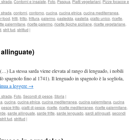
 strada
,
Contorni e insalate
,
Foto
,
Pasqua
,
Piatti vegetariani
,
Pizze focacce e
i strada
,
contorni
,
contorno
,
cucina
,
cucina etnica
,
cucina mediterranea
,
er-food
,
fritti
,
fritto
,
frittura
,
palermo
,
pastedda
,
pastella
,
piatto unico
,
ricette
,
ette palermitane
,
ricette palermo
,
ricette tipiche siciliane
,
ricette vegetariane
,
d
,
strit fud
,
stritfud
|
 allinguate)
(…) La stessa sarda viene elevata al rango di lenguado, i nobili
ò spagnolo fino al 1741). Il lenguado in spagnolo è la sogliola,
inua a leggere
→
 strada
,
Foto
,
Secondi di pesce
,
Storia
|
da
,
cucina
,
cucina etnica
,
cucina mediterranea
,
cucina palermitana
,
cucina
,
pesce fritto
,
piatti di pesce
,
ricette
,
ricette mediterranee
,
ricette palermitane
,
rde
,
sarde allinguate
,
sarde fritte
,
sarde lenguado
,
sardi allinguati
,
secondi
strit fud
,
stritfud
|