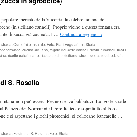
 (zucca in agrodolce)
 popolare mercato della Vucciria, la celebre fontana del
ocche (in siciliano cannoli). Proprio vicino a questa fontana era
lante di zucca già cucinata. I …
Continua a leggere
→
 strada
,
Contorni e insalate
,
Foto
,
Piatti vegetariani
,
Storia
|
mediterranea
,
cucina siciliana
,
fegato dei sette cannoli
,
ficatu 7 cannoli
,
ficatu
cina
,
ricette palermitane
,
ricette tipiche siciliane
,
street food
,
streetfood
,
strit
di S. Rosalia
ermitana non può esserci Festino senza babbaluci! Lungo le strade
dal Palazzo dei Normanni al Foro Italico, e soprattutto al Foro
one e si aspettano i giochi pirotecnici, si collocano bancarelle …
 strada
,
Festino di S. Rosalia
,
Foto
,
Storia
|