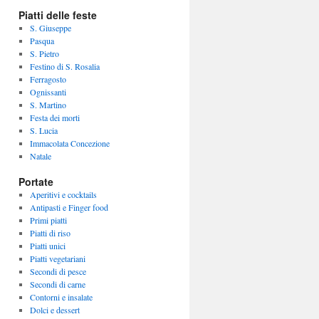
Piatti delle feste
S. Giuseppe
Pasqua
S. Pietro
Festino di S. Rosalia
Ferragosto
Ognissanti
S. Martino
Festa dei morti
S. Lucia
Immacolata Concezione
Natale
Portate
Aperitivi e cocktails
Antipasti e Finger food
Primi piatti
Piatti di riso
Piatti unici
Piatti vegetariani
Secondi di pesce
Secondi di carne
Contorni e insalate
Dolci e dessert