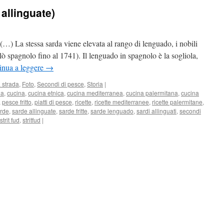
 allinguate)
(…) La stessa sarda viene elevata al rango di lenguado, i nobili
ò spagnolo fino al 1741). Il lenguado in spagnolo è la sogliola,
inua a leggere
→
 strada
,
Foto
,
Secondi di pesce
,
Storia
|
da
,
cucina
,
cucina etnica
,
cucina mediterranea
,
cucina palermitana
,
cucina
,
pesce fritto
,
piatti di pesce
,
ricette
,
ricette mediterranee
,
ricette palermitane
,
rde
,
sarde allinguate
,
sarde fritte
,
sarde lenguado
,
sardi allinguati
,
secondi
strit fud
,
stritfud
|