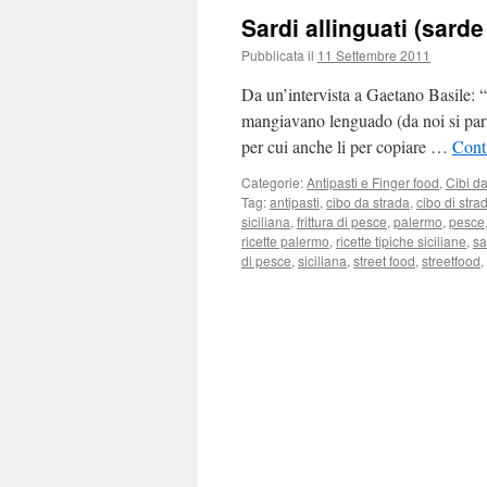
Sardi allinguati (sarde
Pubblicata il
11 Settembre 2011
Da un’intervista a Gaetano Basile: “
mangiavano lenguado (da noi si parl
per cui anche li per copiare …
Cont
Categorie:
Antipasti e Finger food
,
Cibi da
Tag:
antipasti
,
cibo da strada
,
cibo di stra
siciliana
,
frittura di pesce
,
palermo
,
pesce
ricette palermo
,
ricette tipiche siciliane
,
sa
di pesce
,
siciliana
,
street food
,
streetfood
,