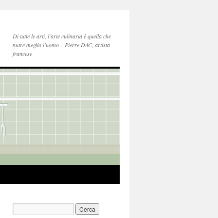
Di tutte le arti, l'arte culinaria è quella che
nutre meglio l'uomo – Pierre DAC, artista
francese