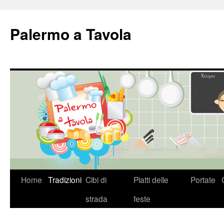
Palermo a Tavola
Vai
Home
Tradizioni
Cibi di
Piatti delle
Portate
al
strada
feste
contenuto