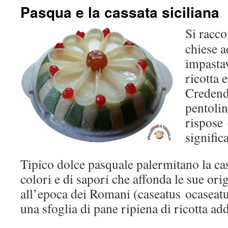
Pasqua e la cassata siciliana
Si racco
chiese 
impastav
ricotta 
Credendo
pentolin
rispose 
signific
Tipico dolce pasquale palermitano la cas
colori e di sapori che affonda le sue ori
all’epoca dei Romani (caseatus ocaseat
una sfoglia di pane ripiena di ricotta ad