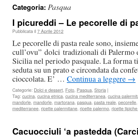
Pasqua
Categoria:
I picureddi – Le pecorelle di p
Pubblicata il
7 Aprile 2012
Le pecorelle di pasta reale sono, insiem
cull’ovu” dolci tradizionali di Palermo 
Sicilia nel periodo pasquale. La forma t
seduta su un prato e circondata da confett
cioccolata. E’ …
Continua a leggere
→
Categorie:
Dolci e dessert
,
Foto
,
Pasqua
,
Storia
|
Tag:
cucina
,
cucina etnica
,
cucina mediterranea
,
cucina palermi
mandorle
,
mandorle
,
martorana
,
pasqua
,
pasta reale
,
pecorelle
mediterranee
,
ricette palermitane
,
ricette palermo
,
ricette tipiche
Cacuocciuli ‘a pastedda (Carcio