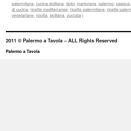
palermitana
,
cucina siciliana
,
dolci
,
martorana
,
palermo
,
pasqua
di cucina
,
ricette mediterranee
,
ricette palermitane
,
ricette pale
vegetariane
,
ricotta
,
siciliana
,
zuccata
|
2011 © Palermo a Tavola – ALL Rights Reserved
Palermo a Tavola