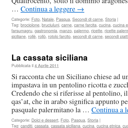
Quattrocento, sotto il dominio aragonese
…
Continua a leggere
→
Categorie:
Foto
,
Natale
,
Pasqua
,
Secondi di carne
,
Storia
|
Tag:
brociolone
,
bruciuluni
,
carne
,
carne farcita
,
cucina
,
cucina e
farsumagru
,
gastronomia
,
manzo
,
palermo
,
ricette
,
ricette paler
siciliane
,
rollè
,
rollò
,
rotolo farcito
,
secondi di carne
,
secondi piatt
La cassata siciliana
Pubblicata il
4 Aprile 2011
Si racconta che un Siciliano chiese ad 
impastava in un pentolino ricotta e zucc
Credendo che si riferisse al pentolino, i
qas’at, che in arabo significa appunto p
pasquale palermitano la …
Continua a 
Categorie:
Dolci e dessert
,
Foto
,
Pasqua
,
Storia
|
Tag:
canditi
,
cassata
,
cassata siciliana
,
cucina
,
cucina etnica
,
cu