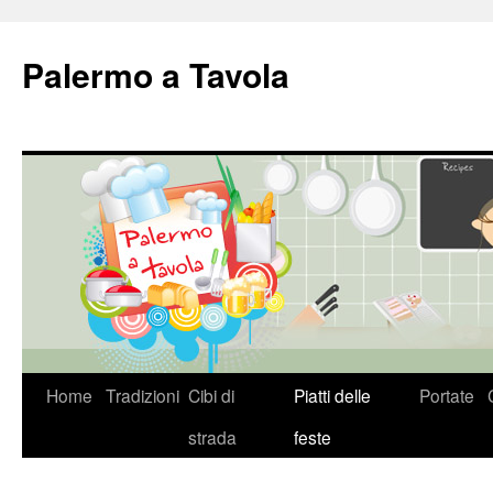
Palermo a Tavola
Vai
Home
Tradizioni
Cibi di
Piatti delle
Portate
al
strada
feste
contenuto