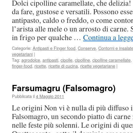
Dolci cipolline caramellate, che delizia
da fare, gustose e versatili. Possono ess
antipasto, caldo o freddo, o come conto
l’arista alle mele o un arrosto di carne
in frigo per qualche …
Continua a legg
Categorie:
Antipasti e Finger food
,
Conserve
,
Contorni e insalat
vegetariani
|
Tag:
agrodolce
,
antipasti
,
cipolle
,
cipolline
,
cipolline caramellate
,
finger-food
,
ricette
,
ricette di cucina
,
ricette vegetariane
|
Farsumagru (Falsomagro)
Pubblicata il
4 Maggio 2011
Le origini Non vi è nulla di più diffuso i
Falsomagro, un secondo piatto di carne 
nelle feste più solenni. Le origini di que