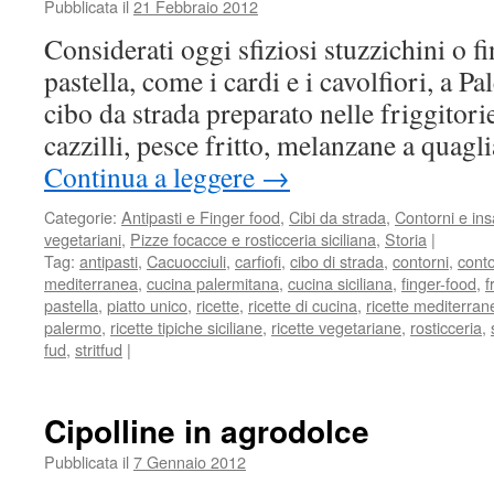
Pubblicata il
21 Febbraio 2012
Considerati oggi sfiziosi stuzzichini o fi
pastella, come i cardi e i cavolfiori, a 
cibo da strada preparato nelle friggitori
cazzilli, pesce fritto, melanzane a quagl
Continua a leggere
→
Categorie:
Antipasti e Finger food
,
Cibi da strada
,
Contorni e ins
vegetariani
,
Pizze focacce e rosticceria siciliana
,
Storia
|
Tag:
antipasti
,
Cacuocciuli
,
carfiofi
,
cibo di strada
,
contorni
,
cont
mediterranea
,
cucina palermitana
,
cucina siciliana
,
finger-food
,
fr
pastella
,
piatto unico
,
ricette
,
ricette di cucina
,
ricette mediterran
palermo
,
ricette tipiche siciliane
,
ricette vegetariane
,
rosticceria
,
fud
,
stritfud
|
Cipolline in agrodolce
Pubblicata il
7 Gennaio 2012