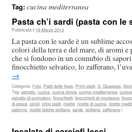
cucina mediterranea
Tag:
Pasta ch’i sardi (pasta con le 
Pubblicata il
18 Marzo 2013
La pasta con le sarde è un sublime acco
colori della terra e del mare, di aromi 
che si fondono in un connubio di sapori u
finocchietto selvatico, lo zafferano, l’
→
Categorie:
Foto
,
Piatti delle feste
,
Primi piatti
,
S. Giuseppe
,
Stor
Tag:
astrattu
,
cucina
,
cucina etnica
,
cucina mediterranea
,
cucina
estratto di pomodoro
,
finocchietti
,
finocchietti di montagna
,
finoc
di pesce
,
pinoli
,
primi piatti
,
ricette
,
ricette di cucina
,
ricette medi
palermo
,
ricette tipiche siciliane
,
sarde
,
siciliana
,
zafferano
|
Insalata di carciofi lessi