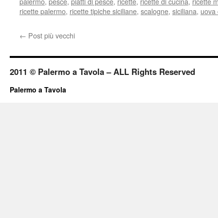
palermo
,
pesce
,
piatti di pesce
,
ricette
,
ricette di cucina
,
ricette 
ricette palermo
,
ricette tipiche siciliane
,
scalogne
,
siciliana
,
uova 
←
Post più vecchi
2011 © Palermo a Tavola – ALL Rights Reserved
Palermo a Tavola