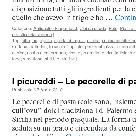
disposizione tutti gli ingredienti per la 
quello che avevo in frigo e ho …
Contin
Categorie:
Antipasti e Finger food
,
Cibi da strada
,
Foto
,
Piatti un
e rosticceria siciliana
|
Tag:
ciliegino
,
cipolla
,
cipolla di tropea
,
cucina
,
cucina mediterra
siciliana
,
datterino
,
focaccia
,
impasto
,
peperoni
,
pizza
,
pomodori
cucina
,
ricette mediterranee
,
ricette palermitane
,
ricette tipiche s
food
,
streetfood
,
strit fud
,
stritfud
|
I picureddi – Le pecorelle di p
Pubblicata il
7 Aprile 2012
Le pecorelle di pasta reale sono, insiem
cull’ovu” dolci tradizionali di Palermo 
Sicilia nel periodo pasquale. La forma t
seduta su un prato e circondata da confett