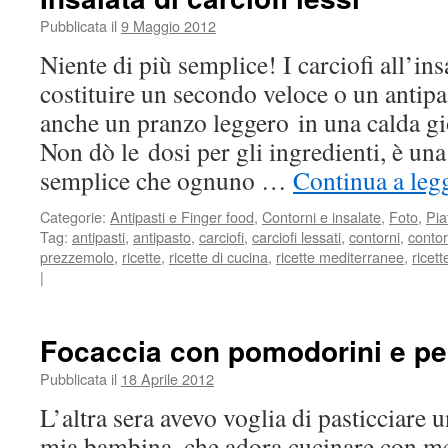
Pubblicata il
9 Maggio 2012
Niente di più semplice! I carciofi all’in
costituire un secondo veloce o un antip
anche un pranzo leggero in una calda gi
Non dò le dosi per gli ingredienti, è una
semplice che ognuno …
Continua a leg
Categorie:
Antipasti e Finger food
,
Contorni e insalate
,
Foto
,
Pia
Tag:
antipasti
,
antipasto
,
carciofi
,
carciofi lessati
,
contorni
,
conto
prezzemolo
,
ricette
,
ricette di cucina
,
ricette mediterranee
,
ricett
|
Focaccia con pomodorini e pe
Pubblicata il
18 Aprile 2012
L’altra sera avevo voglia di pasticciare 
mia bambina, che adora cucinare con me