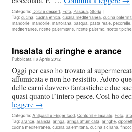
cioccolata. E’ …
Continua a leggere
→
Categorie:
Dolci e dessert
,
Foto
,
Pasqua
,
Storia
|
Tag:
cucina
,
cucina etnica
,
cucina mediterranea
,
cucina palermi
mandorle
,
mandorle
,
martorana
,
pasqua
,
pasta reale
,
pecorelle
mediterranee
,
ricette palermitane
,
ricette palermo
,
ricette tipiche
Insalata di aringhe e arance
Pubblicata il
6 Aprile 2012
Oggi per caso ho trovato al supermerca
affumicata e non ho resistito. Adoro que
delle carni davvero fantastiche e due sa
quasi quanto l’intero pesce. Così ho de
leggere
→
Categorie:
Antipasti e Finger food
,
Contorni e insalate
,
Foto
,
Sto
Tag:
arance
,
arancia
,
aringa
,
aringa affumicata
,
aringhe
,
cipollet
cucina mediterranea
,
cucina palermitana
,
cucina siciliana
,
finocc