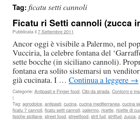
ficatu setti cannoli
Tag:
Ficatu ri Setti cannoli (zucca 
Pubblicata il
7 Settembre 2011
Ancor oggi è visibile a Palermo, nel po
Vucciria, la celebre fontana del ‘Garraf
sette bocche (in siciliano cannoli). Prop
fontana era solito sistemarsi un vendito
già cucinata. I …
Continua a leggere
→
Categorie:
Antipasti e Finger food
,
Cibi da strada
,
Contorni e ins
|
Tag:
agrodolce
,
antipasti
,
cucina
,
cucina mediterranea
,
cucina si
ficatu 7 cannoli
,
ficatu setti cannoli
,
palermo
,
ricette
,
ricette di cu
tipiche siciliane
,
street food
,
streetfood
,
strit fud
,
stritfud
,
zucca
,