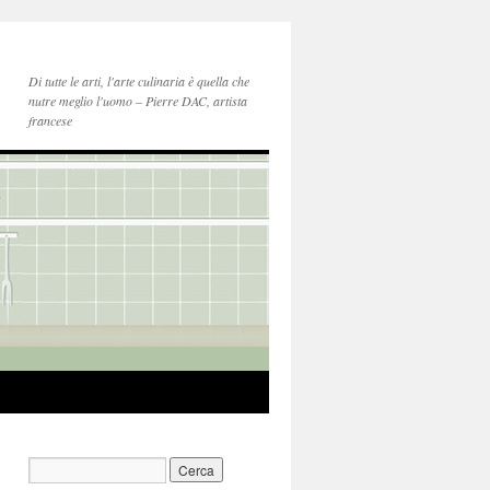
Di tutte le arti, l'arte culinaria è quella che
nutre meglio l'uomo – Pierre DAC, artista
francese