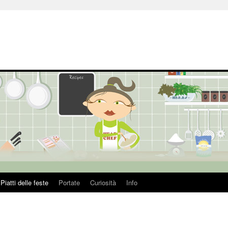
Piatti delle feste
Portate
Curiosità
Info