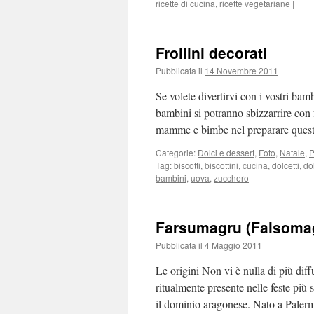
ricette di cucina
,
ricette vegetariane
|
Frollini decorati
Pubblicata il
14 Novembre 2011
Se volete divertirvi con i vostri bamb
bambini si potranno sbizzarrire con 
mamme e bimbe nel preparare questi 
Categorie:
Dolci e dessert
,
Foto
,
Natale
,
P
Tag:
biscotti
,
biscottini
,
cucina
,
dolcetti
,
do
bambini
,
uova
,
zucchero
|
Farsumagru (Falsoma
Pubblicata il
4 Maggio 2011
Le origini Non vi è nulla di più dif
ritualmente presente nelle feste più 
il dominio aragonese. Nato a Paler