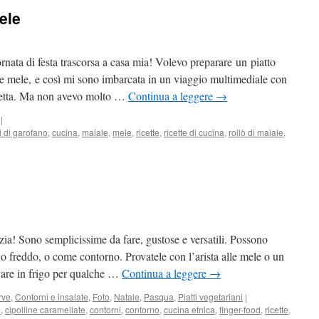
ele
nata di festa trascorsa a casa mia! Volevo preparare un piatto
n le mele, e così mi sono imbarcata in un viaggio multimediale con
erfetta. Ma non avevo molto …
Continua a leggere
→
|
i di garofano
,
cucina
,
maiale
,
mele
,
ricette
,
ricette di cucina
,
rollò di maiale
,
izia! Sono semplicissime da fare, gustose e versatili. Possono
 o freddo, o come contorno. Provatele con l’arista alle mele o un
vare in frigo per qualche …
Continua a leggere
→
rve
,
Contorni e insalate
,
Foto
,
Natale
,
Pasqua
,
Piatti vegetariani
|
e
,
cipolline caramellate
,
contorni
,
contorno
,
cucina etnica
,
finger-food
,
ricette
,