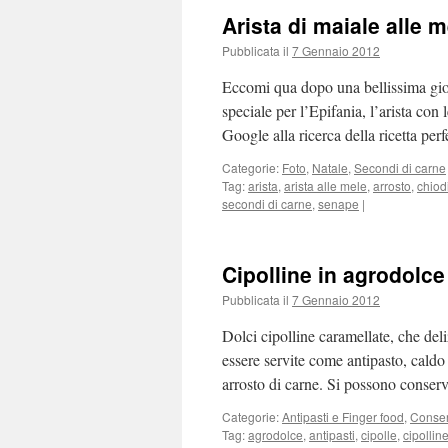
Arista di maiale alle m
Pubblicata il
7 Gennaio 2012
Eccomi qua dopo una bellissima gior
speciale per l’Epifania, l’arista co
Google alla ricerca della ricetta p
Categorie:
Foto
,
Natale
,
Secondi di carne
Tag:
arista
,
arista alle mele
,
arrosto
,
chiod
secondi di carne
,
senape
|
Cipolline in agrodolce
Pubblicata il
7 Gennaio 2012
Dolci cipolline caramellate, che del
essere servite come antipasto, caldo
arrosto di carne. Si possono conser
Categorie:
Antipasti e Finger food
,
Conse
Tag:
agrodolce
,
antipasti
,
cipolle
,
cipollin