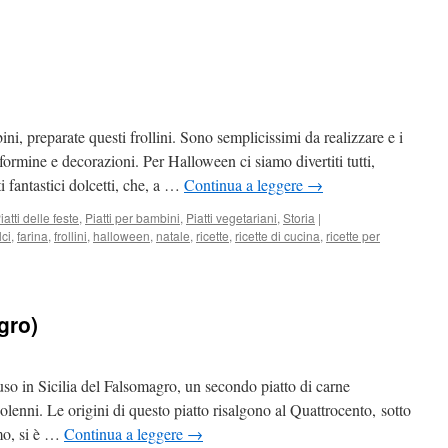
ini, preparate questi frollini. Sono semplicissimi da realizzare e i
formine e decorazioni. Per Halloween ci siamo divertiti tutti,
fantastici dolcetti, che, a …
Continua a leggere
→
iatti delle feste
,
Piatti per bambini
,
Piatti vegetariani
,
Storia
|
lci
,
farina
,
frollini
,
halloween
,
natale
,
ricette
,
ricette di cucina
,
ricette per
gro)
fuso in Sicilia del Falsomagro, un secondo piatto di carne
solenni. Le origini di questo piatto risalgono al Quattrocento, sotto
mo, si è …
Continua a leggere
→