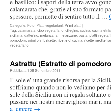
e basilico: i sapori della terra avvolgono
calamarata che, grazie al suo formato par
spessore, permette di sentire tutto il …
Categorie:
Foto
,
Piatti vegetariani
,
Primi piatti
|
Tag:
calamarata
,
cibo vegetariano
,
ciliegino
,
cucina
,
cucina etni
siciliana
,
datterino
,
melanzana
,
melanzane
,
pasta
,
piatti vegetari
pomodoro
,
primi piatti
,
ricette
,
ricette di cucina
,
ricette mediterr
vegetariano
|
Astrattu (Estratto di pomodoro
Pubblicata il
25 Settembre 2011
Il sole e’ una grande risorsa per la Sicili
soffriamo quando non lo vediamo per di
sole della Sicilia non ci regala soltanto e
passare nei nostri meravigliosi mari, m
a leggere
→