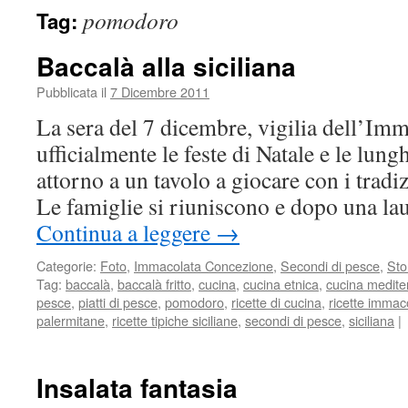
pomodoro
Tag:
Baccalà alla siciliana
Pubblicata il
7 Dicembre 2011
La sera del 7 dicembre, vigilia dell’Imm
ufficialmente le feste di Natale e le lung
attorno a un tavolo a giocare con i tradiz
Le famiglie si riuniscono e dopo una la
Continua a leggere
→
Categorie:
Foto
,
Immacolata Concezione
,
Secondi di pesce
,
Sto
Tag:
baccalà
,
baccalà fritto
,
cucina
,
cucina etnica
,
cucina medite
pesce
,
piatti di pesce
,
pomodoro
,
ricette di cucina
,
ricette immac
palermitane
,
ricette tipiche siciliane
,
secondi di pesce
,
siciliana
|
Insalata fantasia