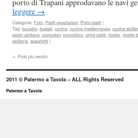
porto di Trapani approdavano le navi g
leggere
→
Categorie:
Foto
,
Piatti vegetariani
,
Primi piatti
|
Tag:
bucatini
,
busiati
,
cucina
,
cucina mediterranea
,
cucina sicili
pesto siciliano
,
pomodori
,
pomodoro
,
primi piatti
,
ricette
,
ricette 
siciliana
,
spaghetti
|
←
Post più vecchi
2011 © Palermo a Tavola – ALL Rights Reserved
Palermo a Tavola