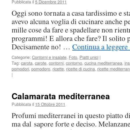
Pubblicata il
5 Dicembre 2011
Oggi sono tornata a casa tardissimo e s
avevo alcuna voglia di cucinare anche p
mille cose da fare e spadellare non rient
programmi! E allora che fare? Il solito 
Decisamente no! …
Continua a leggere
Categorie:
Contorni e insalate
,
Foto
,
Piatti unici
|
Tag:
carota
,
carote
,
contorni
,
contorno
,
cucina mediterranea
,
ins
pomodori
,
pomodoro
,
ricette
,
ricette di cucina
,
ricette mediterra
|
Calamarata mediterranea
Pubblicata il
15 Ottobre 2011
Profumi mediterranei in questo piatto di
ma dal sapore forte e deciso. Melanzan