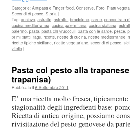
Categorie:
Antipasti e Finger food
,
Conserve
,
Foto
,
Piatti vegeta
Secondi di pesce
,
Storia
|
Tag:
anciova
,
astratto
,
astrattu
,
brociolone
,
carne
,
concentrato 
cucina mediterranea
,
cucina palermitana
,
cucina siciliana
,
estra
palermo
,
pasta
,
pasta chi vruocculi
,
pasta con le sarde
,
pesce
,
p
primi piatti
,
ragu
,
ricette
,
ricette di cucina
,
ricette mediterranee
,
r
ricette tipiche siciliane
,
ricette vegetariane
,
secondi di pesce
,
sic
vitello
|
Pasta col pesto alla trapanese
trapanisa)
Pubblicata il
6 Settembre 2011
E’ una ricetta molto fresca, tipicamente 
stagionalità degli ingredienti base: pom
Ricetta di antica origine, possiamo con
rivisitazione del pesto genovese da parte