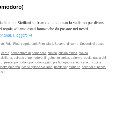
pomodoro)
Sicilia e noi Siciliani soffriamo quando non lo vediamo per diversi
i regala soltanto estati fantastiche da passare nei nostri
ontinua a leggere
→
rve
,
Foto
,
Piatti vegetariani
,
Primi piatti
,
Secondi di carne
,
Secondi di pesce
,
,
carne
,
concentrato di pomodoro
,
cucina
,
cucina etnica
,
cucina
siciliana
,
estratto di pomodoro
,
linguine
,
milanisa
,
palermo
,
pasta
,
pasta chi
i di pesce
,
pomodori
,
pomodoro
,
primi piatti
,
ragu
,
ricette
,
ricette di cucina
,
ricette palermo
,
ricette tipiche siciliane
,
ricette vegetariane
,
secondi di pesce
,
llo
|