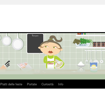
Piatti delle feste
Portate
Curiosità
Info