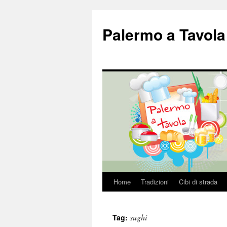
Palermo a Tavola
Home
Tradizioni
Cibi di strada
Vai
al
sughi
Tag:
contenuto