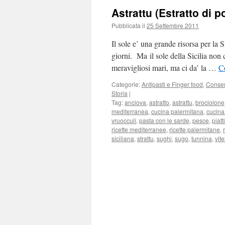
Astrattu (Estratto di 
Pubblicata il
25 Settembre 2011
Il sole e’ una grande risorsa per la 
giorni. Ma il sole della Sicilia non c
meravigliosi mari, ma ci da’ la …
C
Categorie:
Antipasti e Finger food
,
Conse
Storia
|
Tag:
anciova
,
astratto
,
astrattu
,
brociolone
mediterranea
,
cucina palermitana
,
cucina 
vruocculi
,
pasta con le sarde
,
pesce
,
piatt
ricette mediterranee
,
ricette palermitane
,
siciliana
,
strattu
,
sughi
,
sugo
,
tunnina
,
vite