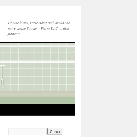
Di tutte le arti, l'arte culinaria è quella che
nutre meglio l'uomo – Pierre DAC, artista
francese