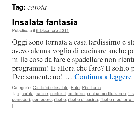
carota
Tag:
Insalata fantasia
Pubblicata il
5 Dicembre 2011
Oggi sono tornata a casa tardissimo e s
avevo alcuna voglia di cucinare anche p
mille cose da fare e spadellare non rient
programmi! E allora che fare? Il solito 
Decisamente no! …
Continua a leggere
Categorie:
Contorni e insalate
,
Foto
,
Piatti unici
|
Tag:
carota
,
carote
,
contorni
,
contorno
,
cucina mediterranea
,
ins
pomodori
,
pomodoro
,
ricette
,
ricette di cucina
,
ricette mediterra
|