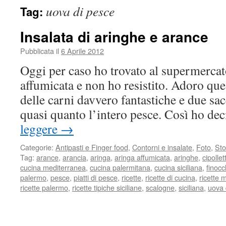
uova di pesce
Tag:
Insalata di aringhe e arance
Pubblicata il
6 Aprile 2012
Oggi per caso ho trovato al supermerca
affumicata e non ho resistito. Adoro que
delle carni davvero fantastiche e due sa
quasi quanto l’intero pesce. Così ho de
leggere
→
Categorie:
Antipasti e Finger food
,
Contorni e insalate
,
Foto
,
Sto
Tag:
arance
,
arancia
,
aringa
,
aringa affumicata
,
aringhe
,
cipollet
cucina mediterranea
,
cucina palermitana
,
cucina siciliana
,
finocc
palermo
,
pesce
,
piatti di pesce
,
ricette
,
ricette di cucina
,
ricette 
ricette palermo
,
ricette tipiche siciliane
,
scalogne
,
siciliana
,
uova 