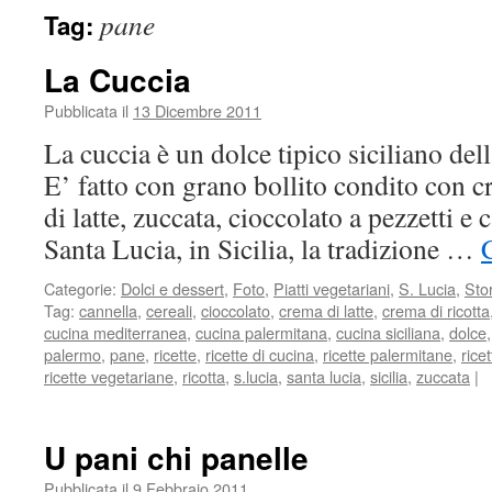
pane
Tag:
La Cuccia
Pubblicata il
13 Dicembre 2011
La cuccia è un dolce tipico siciliano dell
E’ fatto con grano bollito condito con c
di latte, zuccata, cioccolato a pezzetti e
Santa Lucia, in Sicilia, la tradizione …
Categorie:
Dolci e dessert
,
Foto
,
Piatti vegetariani
,
S. Lucia
,
Sto
Tag:
cannella
,
cereali
,
cioccolato
,
crema di latte
,
crema di ricotta
cucina mediterranea
,
cucina palermitana
,
cucina siciliana
,
dolce
palermo
,
pane
,
ricette
,
ricette di cucina
,
ricette palermitane
,
rice
ricette vegetariane
,
ricotta
,
s.lucia
,
santa lucia
,
sicilia
,
zuccata
|
U pani chi panelle
Pubblicata il
9 Febbraio 2011