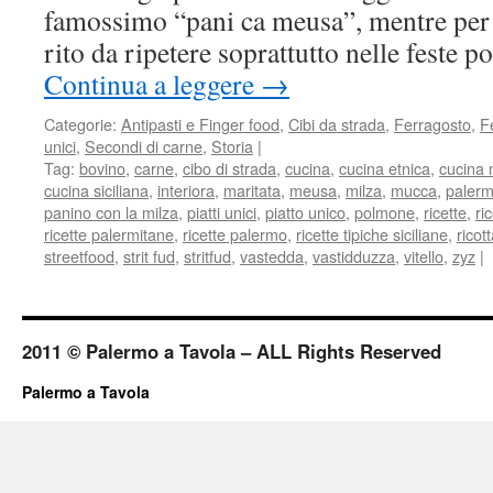
famossimo “pani ca meusa”, mentre per 
rito da ripetere soprattutto nelle feste 
Continua a leggere
→
Categorie:
Antipasti e Finger food
,
Cibi da strada
,
Ferragosto
,
F
unici
,
Secondi di carne
,
Storia
|
Tag:
bovino
,
carne
,
cibo di strada
,
cucina
,
cucina etnica
,
cucina 
cucina siciliana
,
interiora
,
maritata
,
meusa
,
milza
,
mucca
,
paler
panino con la milza
,
piatti unici
,
piatto unico
,
polmone
,
ricette
,
ri
ricette palermitane
,
ricette palermo
,
ricette tipiche siciliane
,
ricot
streetfood
,
strit fud
,
stritfud
,
vastedda
,
vastidduzza
,
vitello
,
zyz
|
2011 © Palermo a Tavola – ALL Rights Reserved
Palermo a Tavola