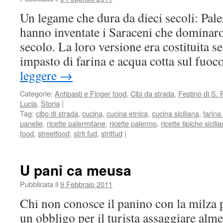
Un legame che dura da dieci secoli: Pale
hanno inventate i Saraceni che dominaro
secolo. La loro versione era costituita 
impasto di farina e acqua cotta sul fuo
leggere
→
Categorie:
Antipasti e Finger food
,
Cibi da strada
,
Festino di S. 
Lucia
,
Storia
|
Tag:
cibo di strada
,
cucina
,
cucina etnica
,
cucina siciliana
,
farina 
panelle
,
ricette palermitane
,
ricette palermo
,
ricette tipiche sicili
food
,
streetfood
,
strit fud
,
stritfud
|
U pani ca meusa
Pubblicata il
9 Febbraio 2011
Chi non conosce il panino con la milza 
un obbligo per il turista assaggiare alme