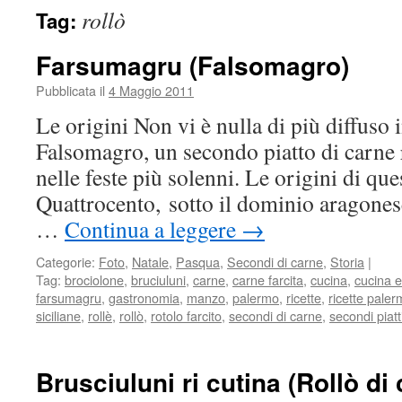
rollò
Tag:
Farsumagru (Falsomagro)
Pubblicata il
4 Maggio 2011
Le origini Non vi è nulla di più diffuso i
Falsomagro, un secondo piatto di carne 
nelle feste più solenni. Le origini di que
Quattrocento, sotto il dominio aragonese
…
Continua a leggere
→
Categorie:
Foto
,
Natale
,
Pasqua
,
Secondi di carne
,
Storia
|
Tag:
brociolone
,
bruciuluni
,
carne
,
carne farcita
,
cucina
,
cucina e
farsumagru
,
gastronomia
,
manzo
,
palermo
,
ricette
,
ricette paler
siciliane
,
rollè
,
rollò
,
rotolo farcito
,
secondi di carne
,
secondi piatt
Brusciuluni ri cutina (Rollò di