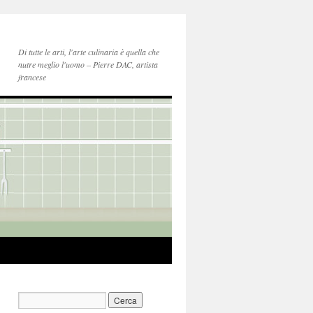
Di tutte le arti, l'arte culinaria è quella che
nutre meglio l'uomo – Pierre DAC, artista
francese