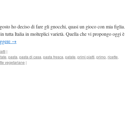
gosto ho deciso di fare gli gnocchi, quasi un gioco con mia figlia.
in tutta Italia in molteplici varietà. Quella che vi propongo oggi è
eggere
→
atti
|
tate
,
pasta
,
pasta di casa
,
pasta fresca
,
patate
,
primi piatti
,
primo
,
ricette
,
ette vegetariane
|