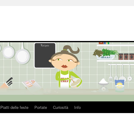
Piatti delle feste
Portate
Curiosità
Info