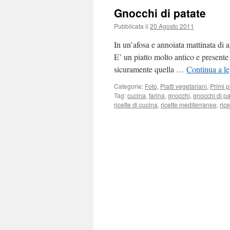
Gnocchi di patate
Pubblicata il
20 Agosto 2011
In un’afosa e annoiata mattinata di a
E’ un piatto molto antico e presente 
sicuramente quella …
Continua a l
Categorie:
Foto
,
Piatti vegetariani
,
Primi pi
Tag:
cucina
,
farina
,
gnocchi
,
gnocchi di pa
ricette di cucina
,
ricette mediterranee
,
ric