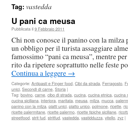
vastedda
Tag:
U pani ca meusa
Pubblicata il
9 Febbraio 2011
Chi non conosce il panino con la milza 
un obbligo per il turista assaggiare alme
famossimo “pani ca meusa”, mentre per 
rito da ripetere soprattutto nelle feste 
Continua a leggere
→
Categorie:
Antipasti e Finger food
,
Cibi da strada
,
Ferragosto
,
F
unici
,
Secondi di carne
,
Storia
|
Tag:
bovino
,
carne
,
cibo di strada
,
cucina
,
cucina etnica
,
cucina 
cucina siciliana
,
interiora
,
maritata
,
meusa
,
milza
,
mucca
,
paler
panino con la milza
,
piatti unici
,
piatto unico
,
polmone
,
ricette
,
ri
ricette palermitane
,
ricette palermo
,
ricette tipiche siciliane
,
ricot
streetfood
,
strit fud
,
stritfud
,
vastedda
,
vastidduzza
,
vitello
,
zyz
|