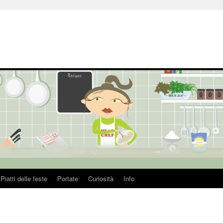
Piatti delle feste
Portate
Curiosità
Info