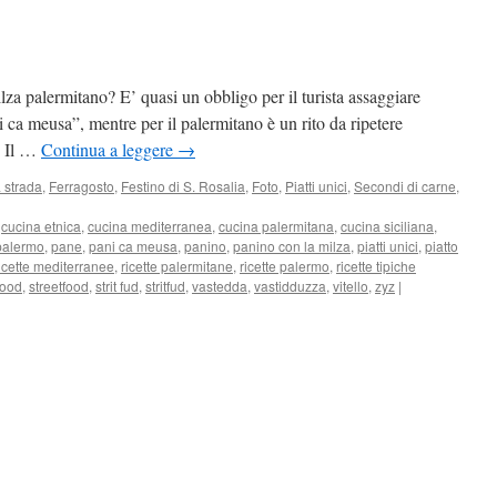
za palermitano? E’ quasi un obbligo per il turista assaggiare
ca meusa”, mentre per il palermitano è un rito da ripetere
e Il …
Continua a leggere
→
 strada
,
Ferragosto
,
Festino di S. Rosalia
,
Foto
,
Piatti unici
,
Secondi di carne
,
,
cucina etnica
,
cucina mediterranea
,
cucina palermitana
,
cucina siciliana
,
palermo
,
pane
,
pani ca meusa
,
panino
,
panino con la milza
,
piatti unici
,
piatto
icette mediterranee
,
ricette palermitane
,
ricette palermo
,
ricette tipiche
food
,
streetfood
,
strit fud
,
stritfud
,
vastedda
,
vastidduzza
,
vitello
,
zyz
|