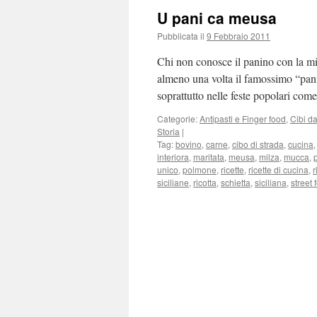
U pani ca meusa
Pubblicata il
9 Febbraio 2011
Chi non conosce il panino con la mil
almeno una volta il famossimo “pani 
soprattutto nelle feste popolari com
Categorie:
Antipasti e Finger food
,
Cibi da
Storia
|
Tag:
bovino
,
carne
,
cibo di strada
,
cucina
interiora
,
maritata
,
meusa
,
milza
,
mucca
,
unico
,
polmone
,
ricette
,
ricette di cucina
,
r
siciliane
,
ricotta
,
schietta
,
siciliana
,
street 