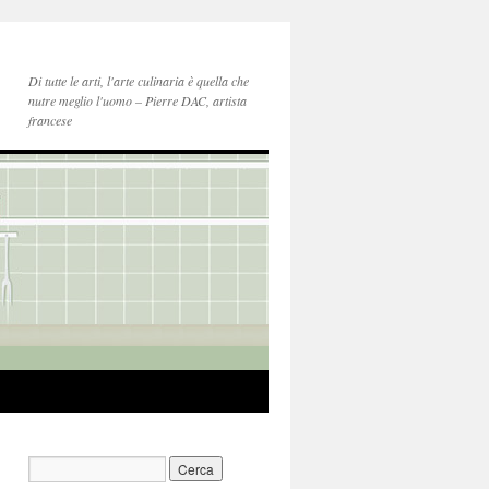
Di tutte le arti, l'arte culinaria è quella che
nutre meglio l'uomo – Pierre DAC, artista
francese