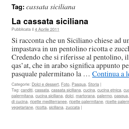
cassata siciliana
Tag:
La cassata siciliana
Pubblicata il
4 Aprile 2011
Si racconta che un Siciliano chiese ad 
impastava in un pentolino ricotta e zucc
Credendo che si riferisse al pentolino, i
qas’at, che in arabo significa appunto p
pasquale palermitano la …
Continua a 
Categorie:
Dolci e dessert
,
Foto
,
Pasqua
,
Storia
|
Tag:
canditi
,
cassata
,
cassata siciliana
,
cucina
,
cucina etnica
,
cu
palermitana
,
cucina siciliana
,
dolci
,
martorana
,
palermo
,
pasqua
di cucina
,
ricette mediterranee
,
ricette palermitane
,
ricette pale
vegetariane
,
ricotta
,
siciliana
,
zuccata
|