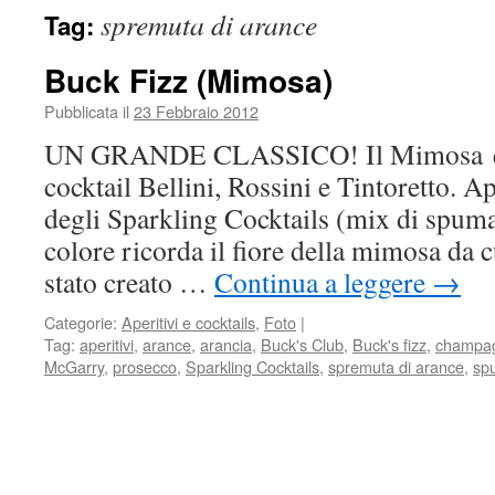
spremuta di arance
Tag:
Buck Fizz (Mimosa)
Pubblicata il
23 Febbraio 2012
UN GRANDE CLASSICO! Il Mimosa è u
cocktail Bellini, Rossini e Tintoretto. A
degli Sparkling Cocktails (mix di spuman
colore ricorda il fiore della mimosa da 
stato creato …
Continua a leggere
→
Categorie:
Aperitivi e cocktails
,
Foto
|
Tag:
aperitivi
,
arance
,
arancia
,
Buck's Club
,
Buck's fizz
,
champa
McGarry
,
prosecco
,
Sparkling Cocktails
,
spremuta di arance
,
sp