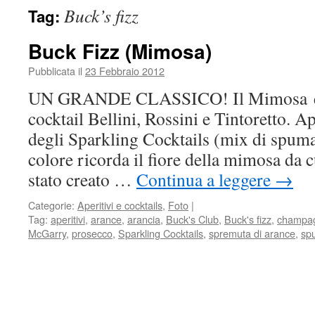
Buck’s fizz
Tag:
Buck Fizz (Mimosa)
Pubblicata il
23 Febbraio 2012
UN GRANDE CLASSICO! Il Mimosa è u
cocktail Bellini, Rossini e Tintoretto. A
degli Sparkling Cocktails (mix di spuman
colore ricorda il fiore della mimosa da 
stato creato …
Continua a leggere
→
Categorie:
Aperitivi e cocktails
,
Foto
|
Tag:
aperitivi
,
arance
,
arancia
,
Buck's Club
,
Buck's fizz
,
champa
McGarry
,
prosecco
,
Sparkling Cocktails
,
spremuta di arance
,
sp