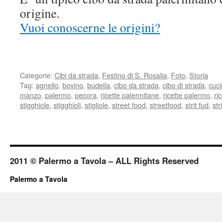
origine.
Vuoi conoscerne le origini?
Categorie:
Cibi da strada
,
Festino di S. Rosalia
,
Foto
,
Storia
Tag:
agnello
,
bovino
,
budella
,
cibo da strada
,
cibo di strada
,
cuci
manzo
,
palermo
,
pecora
,
ricette palermitane
,
ricette palermo
,
ri
stigghiole
,
stigghioli
,
stigliole
,
street food
,
streetfood
,
strit fud
,
str
2011 © Palermo a Tavola – ALL Rights Reserved
Palermo a Tavola