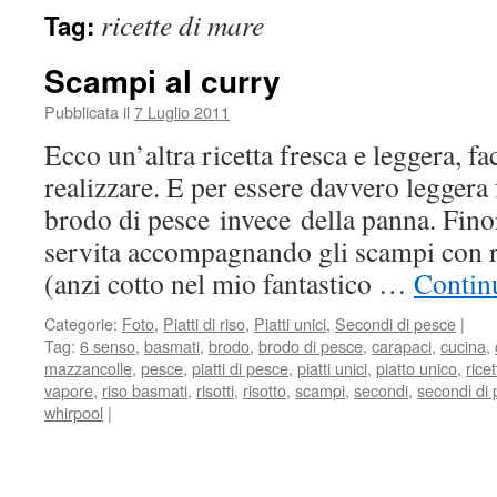
ricette di mare
Tag:
Scampi al curry
Pubblicata il
7 Luglio 2011
Ecco un’altra ricetta fresca e leggera, fa
realizzare. E per essere davvero leggera 
brodo di pesce invece della panna. Fino
servita accompagnando gli scampi con r
(anzi cotto nel mio fantastico …
Contin
Categorie:
Foto
,
Piatti di riso
,
Piatti unici
,
Secondi di pesce
|
Tag:
6 senso
,
basmati
,
brodo
,
brodo di pesce
,
carapaci
,
cucina
,
mazzancolle
,
pesce
,
piatti di pesce
,
piatti unici
,
piatto unico
,
ricet
vapore
,
riso basmati
,
risotti
,
risotto
,
scampi
,
secondi
,
secondi di
whirpool
|