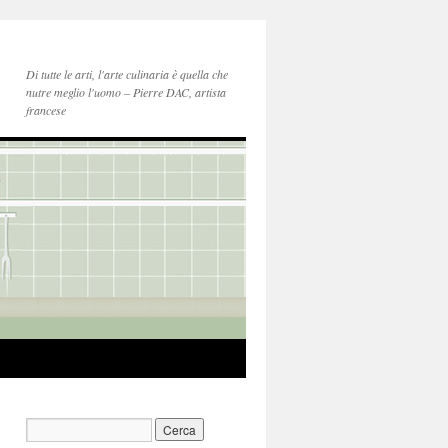
Di tutte le arti, l'arte culinaria è quella che
nutre meglio l'uomo – Pierre DAC, artista
francese