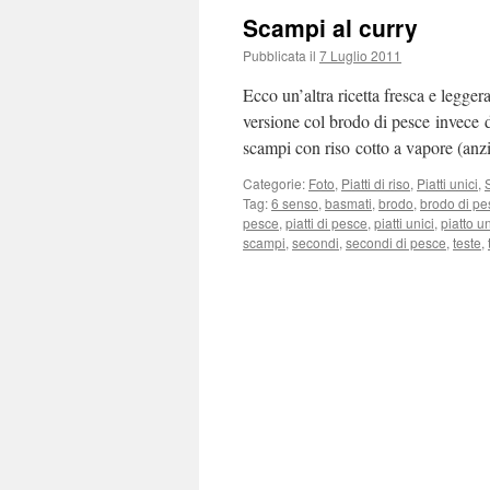
Scampi al curry
Pubblicata il
7 Luglio 2011
Ecco un’altra ricetta fresca e legger
versione col brodo di pesce invece 
scampi con riso cotto a vapore (anz
Categorie:
Foto
,
Piatti di riso
,
Piatti unici
,
Tag:
6 senso
,
basmati
,
brodo
,
brodo di pe
pesce
,
piatti di pesce
,
piatti unici
,
piatto u
scampi
,
secondi
,
secondi di pesce
,
teste
,