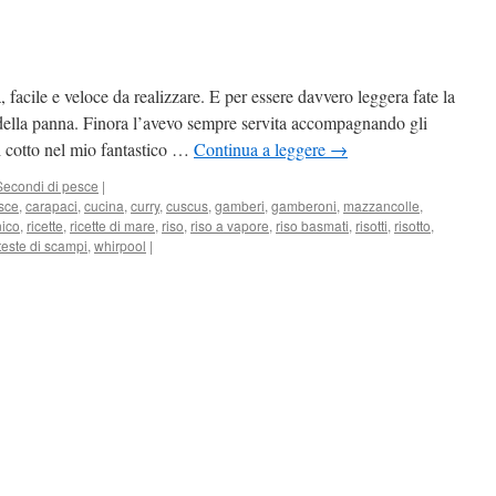
a, facile e veloce da realizzare. E per essere davvero leggera fate la
della panna. Finora l’avevo sempre servita accompagnando gli
i cotto nel mio fantastico …
Continua a leggere
→
Secondi di pesce
|
sce
,
carapaci
,
cucina
,
curry
,
cuscus
,
gamberi
,
gamberoni
,
mazzancolle
,
nico
,
ricette
,
ricette di mare
,
riso
,
riso a vapore
,
riso basmati
,
risotti
,
risotto
,
teste di scampi
,
whirpool
|