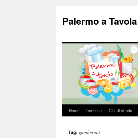
Palermo a Tavola
Home
Tradizioni
Cibi di strada
Vai
al
gamberoni
Tag:
contenuto