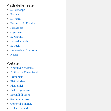
Piatti delle feste
S. Giuseppe
Pasqua
S. Pietro
Festino di S. Rosalia
Ferragosto
Ognissanti
S. Martino
Festa dei morti
S. Lucia
Immacolata Concezione
Natale
Portate
Aperitivi e cocktails
Antipasti e Finger food
Primi piatti
Piatti di riso
Piatti unici
Piatti vegetariani
Secondi di pesce
Secondi di carne
Contorni e insalate
Dolci e dessert