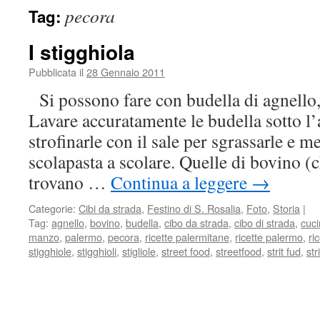
pecora
Tag:
I stigghiola
Pubblicata il
28 Gennaio 2011
Si possono fare con budella di agnello,
Lavare accuratamente le budella sotto l’
strofinarle con il sale per sgrassarle e m
scolapasta a scolare. Quelle di bovino (
trovano …
Continua a leggere
→
Categorie:
Cibi da strada
,
Festino di S. Rosalia
,
Foto
,
Storia
|
Tag:
agnello
,
bovino
,
budella
,
cibo da strada
,
cibo di strada
,
cuci
manzo
,
palermo
,
pecora
,
ricette palermitane
,
ricette palermo
,
ri
stigghiole
,
stigghioli
,
stigliole
,
street food
,
streetfood
,
strit fud
,
str