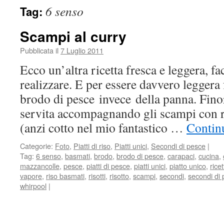
6 senso
Tag:
Scampi al curry
Pubblicata il
7 Luglio 2011
Ecco un’altra ricetta fresca e leggera, fa
realizzare. E per essere davvero leggera 
brodo di pesce invece della panna. Fino
servita accompagnando gli scampi con r
(anzi cotto nel mio fantastico …
Contin
Categorie:
Foto
,
Piatti di riso
,
Piatti unici
,
Secondi di pesce
|
Tag:
6 senso
,
basmati
,
brodo
,
brodo di pesce
,
carapaci
,
cucina
,
mazzancolle
,
pesce
,
piatti di pesce
,
piatti unici
,
piatto unico
,
ricet
vapore
,
riso basmati
,
risotti
,
risotto
,
scampi
,
secondi
,
secondi di
whirpool
|