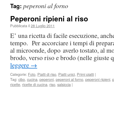
peperoni al forno
Tag:
Peperoni ripieni al riso
Pubblicata il
28 Luglio 2011
E’ una ricetta di facile esecuzione, anch
tempo. Per accorciare i tempi di prepara
al microonde, dopo averlo tostato, al m
brodo, verso riso e brodo (nelle giuste
leggere
→
Categorie:
Foto
,
Piatti di riso
,
Piatti unici
,
Primi piatti
|
Tag:
cibo
,
cucina
,
peperoni
,
peperoni al forno
,
peperoni ripieni
,
p
ricette
,
ricette di cucina
,
riso
,
salsiccia
|