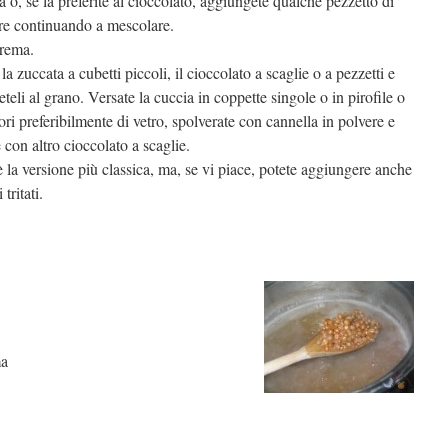
 o, se la preferite al cioccolato, aggiungete qualche pezzetto di
ere continuando a mescolare.
crema.
 la zuccata a cubetti piccoli, il cioccolato a scaglie o a pezzetti e
teli al grano. Versate la cuccia in coppette singole o in pirofile o
ori preferibilmente di vetro, spolverate con cannella in polvere e
 con altro cioccolato a scaglie.
 la versione più classica, ma, se vi piace, potete aggiungere anche
 tritati.
ma