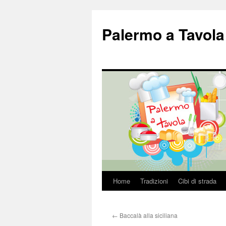
Palermo a Tavola
Home
Tradizioni
Cibi di strada
Vai
al
←
Baccalà alla siciliana
contenuto