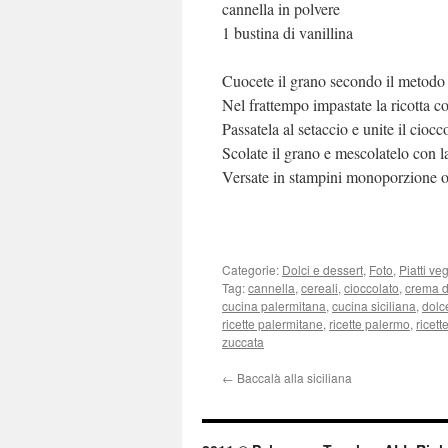
cannella in polvere
1 bustina di vanillina
Cuocete il grano secondo il metodo d
Nel frattempo impastate la ricotta co
Passatela al setaccio e unite il ciocc
Scolate il grano e mescolatelo con la
Versate in stampini monoporzione o i
Categorie:
Dolci e dessert
,
Foto
,
Piatti ve
Tag:
cannella
,
cereali
,
cioccolato
,
crema di
cucina palermitana
,
cucina siciliana
,
dolc
ricette palermitane
,
ricette palermo
,
ricett
zuccata
←
Baccalà alla siciliana