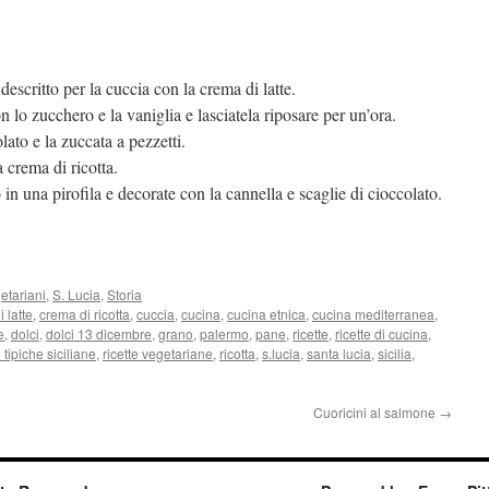
escritto per la cuccia con la crema di latte.
n lo zucchero e la vaniglia e lasciatela riposare per un’ora.
olato e la zuccata a pezzetti.
 crema di ricotta.
n una pirofila e decorate con la cannella e scaglie di cioccolato.
getariani
,
S. Lucia
,
Storia
 latte
,
crema di ricotta
,
cuccia
,
cucina
,
cucina etnica
,
cucina mediterranea
,
e
,
dolci
,
dolci 13 dicembre
,
grano
,
palermo
,
pane
,
ricette
,
ricette di cucina
,
e tipiche siciliane
,
ricette vegetariane
,
ricotta
,
s.lucia
,
santa lucia
,
sicilia
,
Cuoricini al salmone
→