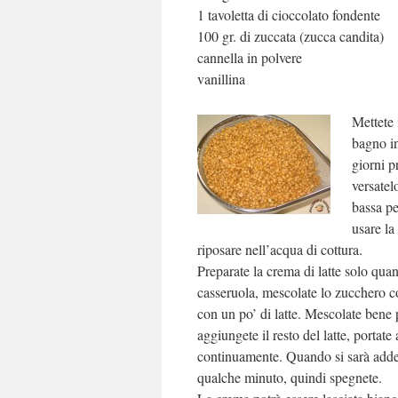
1 tavoletta di cioccolato fondente
100 gr. di zuccata (zucca candita)
cannella in polvere
vanillina
Mettete 
bagno i
giorni p
versatel
bassa pe
usare la
riposare nell’acqua di cottura.
Preparate la crema di latte solo qua
casseruola, mescolate lo zucchero co
con un po’ di latte. Mescolate bene 
aggiungete il resto del latte, portat
continuamente. Quando si sarà adden
qualche minuto, quindi spegnete.