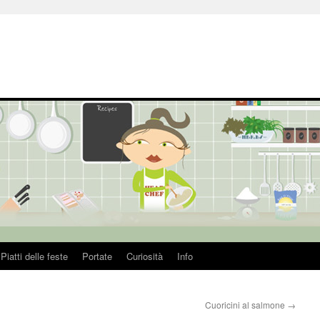
Piatti delle feste
Portate
Curiosità
Info
Cuoricini al salmone
→