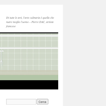
Di tutte le arti, l'arte culinaria è quella che
nutre meglio l'uomo – Pierre DAC, artista
francese