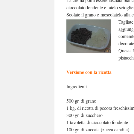
La crema potrà essere lasciata bianca
cioccolato fondente e fatelo sciogli
Scolate il grano e mescolatelo alla 
Tagliate
aggiunge
contenit
decorate
Questa è
pistacchi
Versione con la ricotta
Ingredienti
500 gr. di grano
1 kg. di ricotta di pecora freschissi
300 gr. di zucchero
1 tavoletta di cioccolato fondente
100 gr. di zuccata (zucca candita)