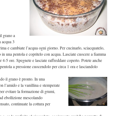
il grano a
n acqua 3
rima e cambiate l’acqua ogni giorno. Per cucinarlo, sciacquatelo,
o in una pentola e copritelo con acqua. Lasciate cuocere a fiamma
r 4-5 ore. Spegnete e lasciate raffreddare coperto. Potete anche
 pentola a pressione cuocendolo per circa 1 ora e lasciandolo
ndo il grano è pronto. In una
n l’amido e la vanillina e stemperate
per evitare la formazione di grumi,
e ad ebollizione mescolando
sato, continuate la cottura per