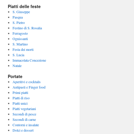
Piatti delle feste
S. Giuseppe
Pasqua
S. Pietro
Festino di S. Rosalia
Ferragosto
Ognissanti
S. Martino
Festa dei morti
S. Lucia
Immacolata Concezione
Natale
Portate
Aperitivi e cocktails
Antipasti e Finger food
Primi piatti
Piatti di riso
Piatti unici
Piatti vegetariani
Secondi di pesce
Secondi di carne
Contorni e insalate
Dolci e dessert