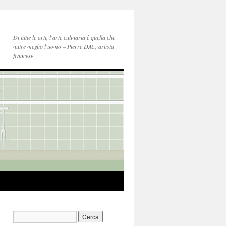
Di tutte le arti, l'arte culinaria è quella che
nutre meglio l'uomo – Pierre DAC, artista
francese