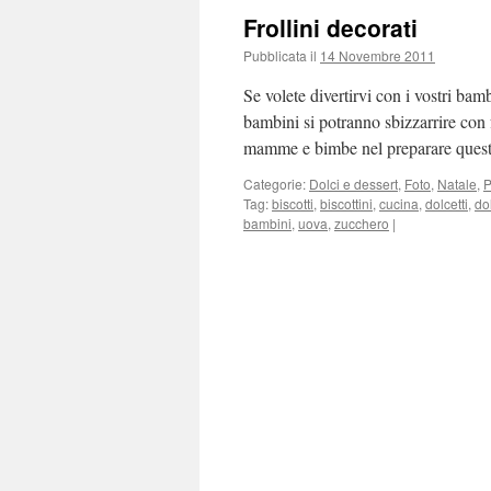
Frollini decorati
Pubblicata il
14 Novembre 2011
Se volete divertirvi con i vostri bamb
bambini si potranno sbizzarrire con 
mamme e bimbe nel preparare questi 
Categorie:
Dolci e dessert
,
Foto
,
Natale
,
P
Tag:
biscotti
,
biscottini
,
cucina
,
dolcetti
,
do
bambini
,
uova
,
zucchero
|