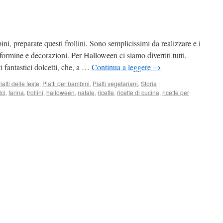
ini, preparate questi frollini. Sono semplicissimi da realizzare e i
formine e decorazioni. Per Halloween ci siamo divertiti tutti,
fantastici dolcetti, che, a …
Continua a leggere
→
iatti delle feste
,
Piatti per bambini
,
Piatti vegetariani
,
Storia
|
lci
,
farina
,
frollini
,
halloween
,
natale
,
ricette
,
ricette di cucina
,
ricette per