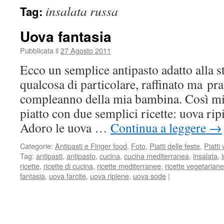
insalata russa
Tag:
Uova fantasia
Pubblicata il
27 Agosto 2011
Ecco un semplice antipasto adatto alla s
qualcosa di particolare, raffinato ma pra
compleanno della mia bambina. Così mi
piatto con due semplici ricette: uova ripi
Adoro le uova …
Continua a leggere
→
Categorie:
Antipasti e Finger food
,
Foto
,
Piatti delle feste
,
Piatti
Tag:
antipasti
,
antipasto
,
cucina
,
cucina mediterranea
,
insalata
,
ricette
,
ricette di cucina
,
ricette mediterranee
,
ricette vegetariane
fantasia
,
uova farcite
,
uova ripiene
,
uova sode
|