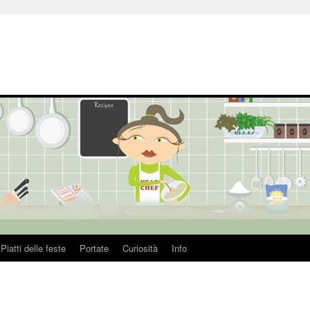
Piatti delle feste
Portate
Curiosità
Info