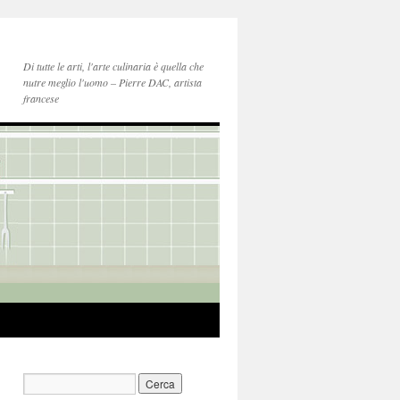
Di tutte le arti, l'arte culinaria è quella che
nutre meglio l'uomo – Pierre DAC, artista
francese