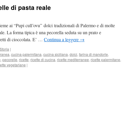
lle di pasta reale
sieme ai “Pupi cull’ovu” dolci tradizionali di Palermo e di molte
ale. La forma tipica è una pecorella seduta su un prato e
vetti di cioccolata. E’ …
Continua a leggere
→
Storia
|
rranea
,
cucina palermitana
,
cucina siciliana
,
dolci
,
farina di mandorle
,
e
,
pecorelle
,
ricette
,
ricette di cucina
,
ricette mediterranee
,
ricette palermitane
,
cette vegetariane
|