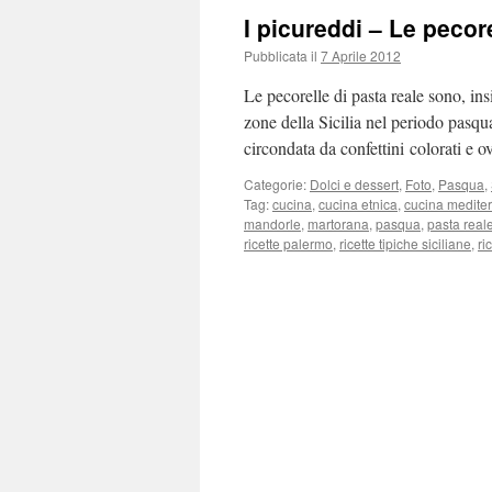
I picureddi – Le pecore
Pubblicata il
7 Aprile 2012
Le pecorelle di pasta reale sono, in
zone della Sicilia nel periodo pasqu
circondata da confettini colorati e o
Categorie:
Dolci e dessert
,
Foto
,
Pasqua
,
Tag:
cucina
,
cucina etnica
,
cucina medite
mandorle
,
martorana
,
pasqua
,
pasta real
ricette palermo
,
ricette tipiche siciliane
,
ri