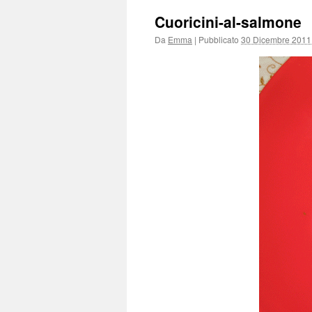
Cuoricini-al-salmone
Da
Emma
|
Pubblicato
30 Dicembre 2011