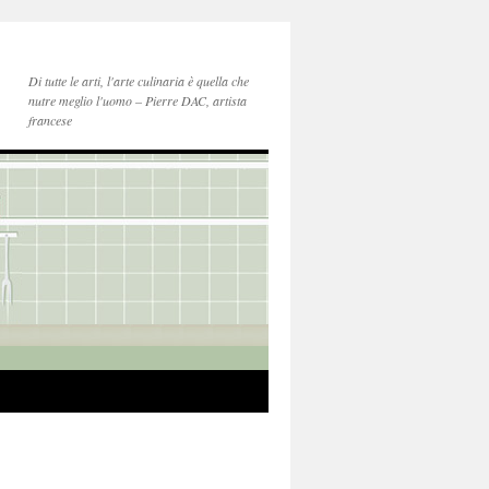
Di tutte le arti, l'arte culinaria è quella che
nutre meglio l'uomo – Pierre DAC, artista
francese