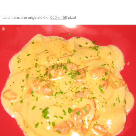
|
La dimensione originale è di
600 × 450
pixel